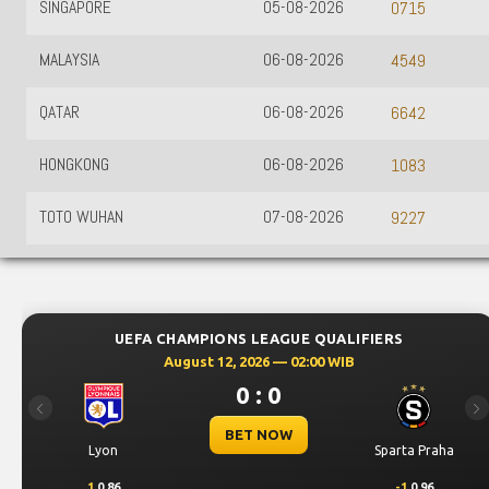
SINGAPORE
05-08-2026
0715
MALAYSIA
06-08-2026
4549
QATAR
06-08-2026
6642
HONGKONG
06-08-2026
1083
TOTO WUHAN
07-08-2026
9227
UEFA CHAMPIONS LEAGUE QUALIFIERS
August 12, 2026 — 02:00 WIB
0 : 0
Previous
Ne
BET NOW
Lyon
Sparta Praha
1
0.86
-1
0.96