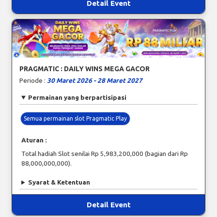
Detail Event
PRAGMATIC : DAILY WINS MEGA GACOR
Periode :
30 Maret 2026 - 28 Maret 2027
Permainan yang berpartisipasi
Semua permainan slot Pragmatic Play
Aturan :
Total hadiah Slot senilai Rp 5,983,200,000 (bagian dari Rp
88,000,000,000).
Syarat & Ketentuan
Detail Event