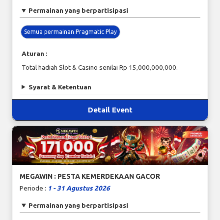
Permainan yang berpartisipasi
Semua permainan Pragmatic Play
Aturan :
Total hadiah Slot & Casino senilai Rp 15,000,000,000.
Syarat & Ketentuan
Detail Event
MEGAWIN : PESTA KEMERDEKAAN GACOR
Periode :
1 - 31 Agustus 2026
Permainan yang berpartisipasi