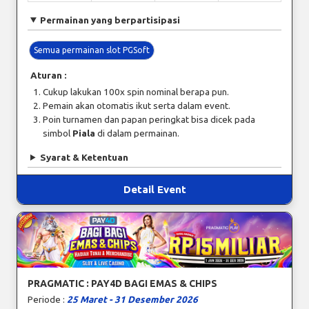
Permainan yang berpartisipasi
Semua permainan slot PGSoft
Aturan :
Cukup lakukan 100x spin nominal berapa pun.
Pemain akan otomatis ikut serta dalam event.
Poin turnamen dan papan peringkat bisa dicek pada
simbol
Piala
di dalam permainan.
Syarat & Ketentuan
Detail Event
PRAGMATIC : PAY4D BAGI EMAS & CHIPS
Periode :
25 Maret - 31 Desember 2026